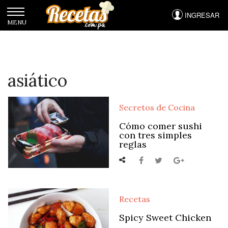
Ir
al
contenido
principal
asiático
Secretos de Cocina
Cómo comer sushi
con tres simples
reglas
Recetas
Spicy Sweet Chicken