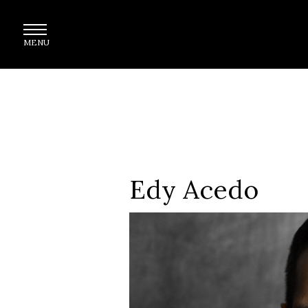
Ir
al
contenido
principal
Edy Acedo